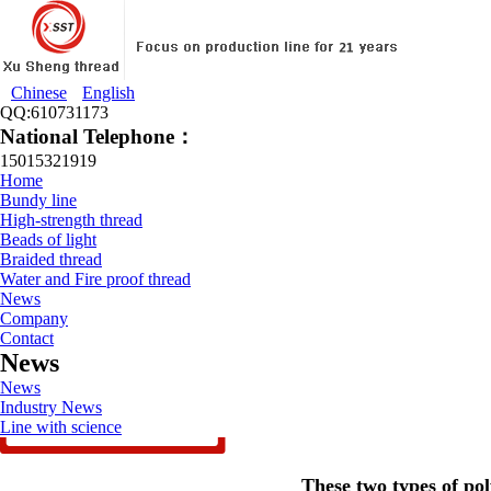
Chinese
English
QQ:610731173
National Telephone：
15015321919
Home
Bundy line
High-strength thread
Beads of light
Braided thread
Water and Fire proof thread
News
Company
Contact
News
News
Industry News
Line with science
These two types of poly